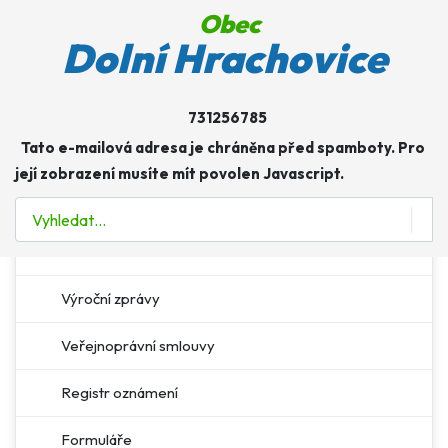
Obec
Obec
Dolní Hrachovice
Úřad
731256785
Více o: Úřad
Tato e-mailová adresa je chráněna před spamboty. Pro
Úřední deska
její zobrazení musíte mít povolen Javascript.
E-podatelna
Hledat
Povinné informace
Výroční zprávy
Veřejnoprávní smlouvy
Registr oznámení
Formuláře