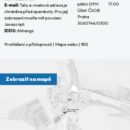
plátci DPH
17:00
E-mail:
Tato e-mailová adresa je
Účet: ČSOB
chráněna před spamboty. Pro její
Praha
zobrazení musíte mít povolen
3060746/0300
Javascript.
IDDS:
6hhangz
Prohlášení o přístupnosti
|
Mapa webu
|
RSS
Zobrazit na mapě