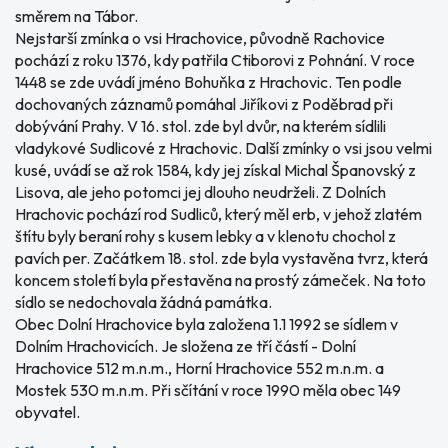
směrem na Tábor.
Nejstarší zmínka o vsi Hrachovice, původně Rachovice
pochází z roku 1376, kdy patřila Ctiborovi z Pohnání. V roce
1448 se zde uvádí jméno Bohuňka z Hrachovic. Ten podle
dochovaných záznamů pomáhal Jiříkovi z Poděbrad při
dobývání Prahy. V 16. stol. zde byl dvůr, na kterém sídlili
vladykové Sudlicové z Hrachovic. Další zmínky o vsi jsou velmi
kusé, uvádí se až rok 1584, kdy jej získal Michal Španovský z
Lisova, ale jeho potomci jej dlouho neudrželi. Z Dolních
Hrachovic pochází rod Sudliců, který měl erb, v jehož zlatém
štítu byly beraní rohy s kusem lebky a v klenotu chochol z
pavích per. Začátkem 18. stol. zde byla vystavěna tvrz, která
koncem století byla přestavěna na prostý zámeček. Na toto
sídlo se nedochovala žádná památka.
Obec Dolní Hrachovice byla založena 1.1 1992 se sídlem v
Dolním Hrachovicích. Je složena ze tří částí - Dolní
Hrachovice 512 m.n.m., Horní Hrachovice 552 m.n.m. a
Mostek 530 m.n.m. Při sčítání v roce 1990 měla obec 149
obyvatel.