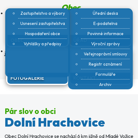
Obec
Dolní Hrachovice
Zastupitelstvo a výbory
Úřední deska
Usnesení zastupitelstva
E-podatelna
Hospodaření obce
Povinné informace
731256785
OBEC
ÚŘAD
Vyhlášky a předpisy
Výroční zprávy
Tato e-mailová adresa je chráněna před spamboty. Pro
její zobrazení musíte mít povolen Javascript.
Veřejnoprávní smlouvy
Hledat
Registr oznámení
Formuláře
FOTOGALERIE
KONTAKT
Archiv
Pár slov o obci
Dolní Hrachovice
Obec Dolní Hrachovice se nachází 6 km jižně od Mladé Vožice