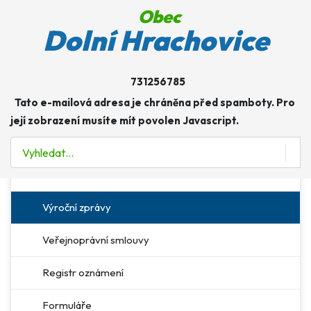
Obec
Obec
Dolní Hrachovice
Úřad
731256785
Více o: Úřad
Tato e-mailová adresa je chráněna před spamboty. Pro
Úřední deska
její zobrazení musíte mít povolen Javascript.
E-podatelna
Hledat
Povinné informace
Výroční zprávy
Veřejnoprávní smlouvy
Registr oznámení
Formuláře