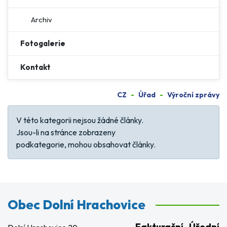
Archiv
Fotogalerie
Kontakt
CZ
Úřad
Výroční zprávy
Počet zobrazení
Informace
V této kategorii nejsou žádné články.
Jsou-li na stránce zobrazeny
podkategorie, mohou obsahovat články.
Obec Dolní Hrachovice
Fakturační
Úřední