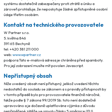
systému dostatečně zabezpečeny proti ztrátě a úniku a
zároveň prohlašuje, že neposkytuje žádné zpřístupněné osobní
údaje třetím osobám.
Kontakt na technického provozovatele
W Partner s.r.o.
5. května 846
391 65 Bechyně
tel: +420 381 211 000
web:
www.wpartner.cz
podpora:
Tato e-mailová adresa je chráněna před spamboty.
Pro její zobrazení musíte mít povolen Javascript.
Nepřístupný obsah
Níže uvedený obsah není přístupný, jelikož uvedení těchto
nedostatků do souladu se zákonem a s pravidly přístupnosti by
v tomto případě bylo pro provozovatele finančně náročné,
takže podle § 7 zákona 99/2019 Sb. toto není dodatečně
upravováno a je dočasně uplatňována výjimka z důvodu
nepřiměřené zátěže ve smyslu článku 5 směrnice (EU)