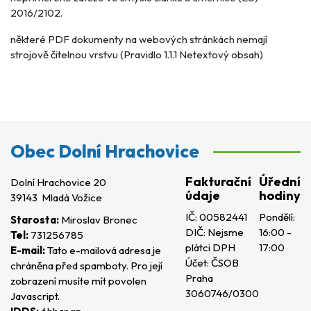
2016/2102.
některé PDF dokumenty na webových stránkách nemají
strojově čitelnou vrstvu (Pravidlo 1.1.1 Netextový obsah)
Obec Dolní Hrachovice
Fakturační
Úřední
Dolní Hrachovice 20
údaje
hodiny
39143 Mladá Vožice
IČ: 00582441
Pondělí:
Starosta:
Miroslav Bronec
DIČ: Nejsme
16:00 -
Tel:
731256785
plátci DPH
17:00
E-mail:
Tato e-mailová adresa je
Účet: ČSOB
chráněna před spamboty. Pro její
Praha
zobrazení musíte mít povolen
3060746/0300
Javascript.