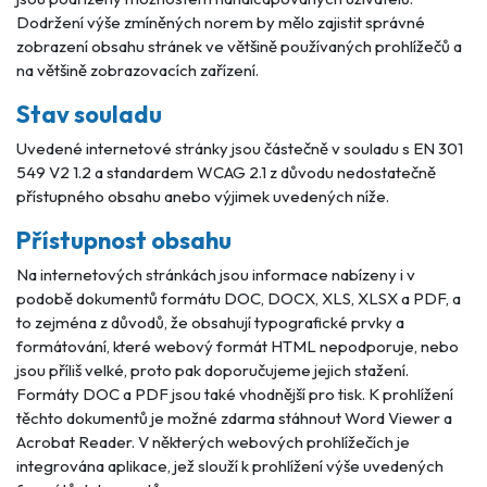
Dodržení výše zmíněných norem by mělo zajistit správné
zobrazení obsahu stránek ve většině používaných prohlížečů a
na většině zobrazovacích zařízení.
Stav souladu
Uvedené internetové stránky jsou částečně v souladu s EN 301
549 V2 1.2 a standardem WCAG 2.1 z důvodu nedostatečně
přístupného obsahu anebo výjimek uvedených níže.
Přístupnost obsahu
Na internetových stránkách jsou informace nabízeny i v
podobě dokumentů formátu DOC, DOCX, XLS, XLSX a PDF, a
to zejména z důvodů, že obsahují typografické prvky a
formátování, které webový formát HTML nepodporuje, nebo
jsou příliš velké, proto pak doporučujeme jejich stažení.
Formáty DOC a PDF jsou také vhodnější pro tisk. K prohlížení
těchto dokumentů je možné zdarma stáhnout Word Viewer a
Acrobat Reader. V některých webových prohlížečích je
integrována aplikace, jež slouží k prohlížení výše uvedených