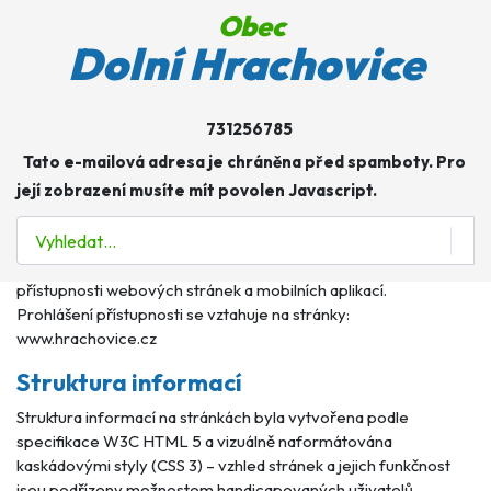
Obec
Dolní Hrachovice
CZ
Prohlášení o přístupnosti
Prohlášení o přístupnosti
Obec Dolní Hrachovice se zavazuje k zpřístupnění svých
731256785
internetových stránek v souladu se zákonem č. 99/2019 Sb., o
Tato e-mailová adresa je chráněna před spamboty. Pro
přístupnosti internetových stránek a mobilních aplikací a o
její zobrazení musíte mít povolen Javascript.
změně zákona č. 365/2000 Sb., o informačních systémech
veřejné správy a o změně některých dalších zákonů, ve znění
Hledat
pozdějších předpisů, který provádí Směrnici Evropského
parlamentu a Rady (EU) 2016/2102 ze dne 26. října 2016 o
přístupnosti webových stránek a mobilních aplikací.
Prohlášení přístupnosti se vztahuje na stránky:
www.hrachovice.cz
Struktura informací
Struktura informací na stránkách byla vytvořena podle
specifikace W3C HTML 5 a vizuálně naformátována
kaskádovými styly (CSS 3) – vzhled stránek a jejich funkčnost
jsou podřízeny možnostem handicapovaných uživatelů.