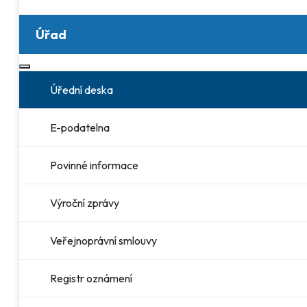
Úřad
Více o: Úřad
Úřední deska
E-podatelna
Povinné informace
Výroční zprávy
Veřejnoprávní smlouvy
Registr oznámení