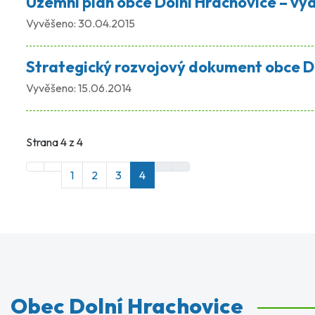
Územní plán obce Dolní Hrachovice – v
Vyvěšeno:
30.04.2015
Strategický rozvojový dokument obce D
Vyvěšeno:
15.06.2014
Strana 4 z 4
1
2
3
4
Obec Dolní Hrachovice