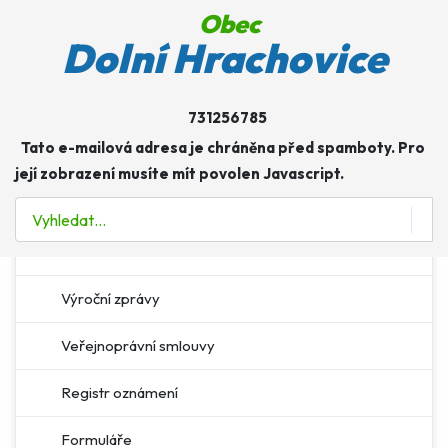
Obec
Obec
Dolní Hrachovice
Úřad
731256785
Více o: Úřad
Tato e-mailová adresa je chráněna před spamboty. Pro
Úřední deska
její zobrazení musíte mít povolen Javascript.
E-podatelna
Hledat
Povinné informace
Výroční zprávy
Veřejnoprávní smlouvy
Registr oznámení
Formuláře