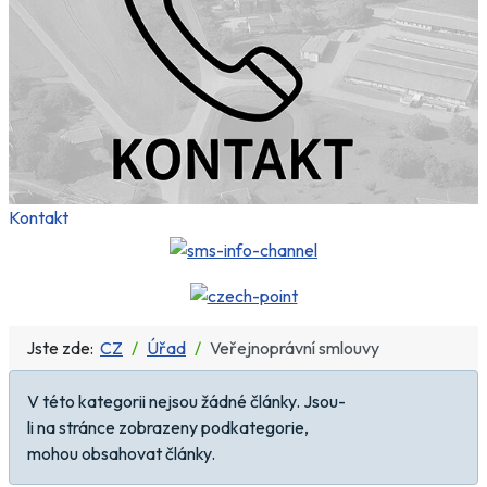
Kontakt
Jste zde:
CZ
Úřad
Veřejnoprávní smlouvy
Počet zobrazení
Informace
V této kategorii nejsou žádné články. Jsou-
li na stránce zobrazeny podkategorie,
mohou obsahovat články.