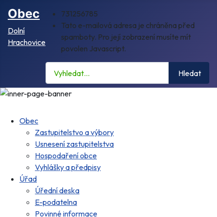
Obec
731256785
Tato e-mailová adresa je chráněna před
Dolní
spamboty. Pro její zobrazení musíte mít
Hrachovice
povolen Javascript.
Hledat
Hledat
Obec
Zastupitelstvo a výbory
Usnesení zastupitelstva
Hospodaření obce
Vyhlášky a předpisy
Úřad
Úřední deska
E-podatelna
Povinné informace