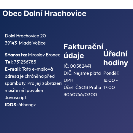
Obec Dolní Hrachovice
Dolní Hrachovice 20
39143 Mladá Vožice
Fakturační
Úřední
údaje
Starosta:
Miroslav Bronec
hodiny
Tel:
731256785
IČ: 00582441
E-mail:
Tato e-mailová
DIČ: Nejsme plátci
Pondělí:
adresa je chráněna před
DPH
16:00 -
spamboty. Pro její zobrazení
Účet: ČSOB Praha
17:00
musíte mít povolen
3060746/0300
Javascript.
IDDS:
6hhangz