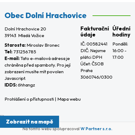
Obec Dolní Hrachovice
Fakturační
Úřední
Dolní Hrachovice 20
údaje
hodiny
39143 Mladá Vožice
IČ: 00582441
Pondělí:
Starosta:
Miroslav Bronec
DIČ: Nejsme
16:00 -
Tel:
731256785
plátci DPH
17:00
E-mail:
Tato e-mailová adresa je
Účet: ČSOB
chráněna před spamboty. Pro její
Praha
zobrazení musíte mít povolen
3060746/0300
Javascript.
IDDS:
6hhangz
Prohlášení o přístupnosti
|
Mapa webu
Zobrazit na mapě
Na tomto webu spolupracoval
W Partner s.r.o.