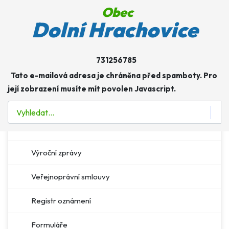
Obec
Obec
Dolní Hrachovice
Úřad
731256785
Více o: Úřad
Tato e-mailová adresa je chráněna před spamboty. Pro
Úřední deska
její zobrazení musíte mít povolen Javascript.
E-podatelna
Hledat
Povinné informace
Výroční zprávy
Veřejnoprávní smlouvy
Registr oznámení
Formuláře