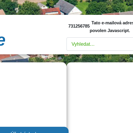
Tato e-mailová adre
731256785
povolen Javascript.
e
Hledat