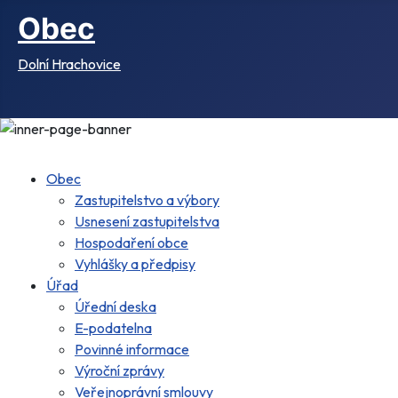
Obec
Dolní Hrachovice
Obec
Zastupitelstvo a výbory
Usnesení zastupitelstva
Hospodaření obce
Vyhlášky a předpisy
Úřad
Úřední deska
E-podatelna
Povinné informace
Výroční zprávy
Veřejnoprávní smlouvy