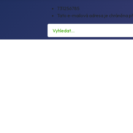
731256785
Tato e-mailová adresa je chráněna př
Hledat