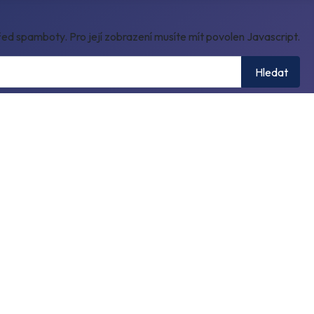
ed spamboty. Pro její zobrazení musíte mít povolen Javascript.
Hledat