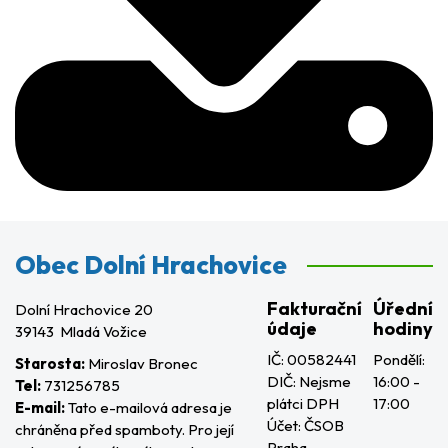
Obec Dolní Hrachovice
Fakturační
Úřední
Dolní Hrachovice 20
údaje
hodiny
39143 Mladá Vožice
IČ: 00582441
Pondělí:
Starosta:
Miroslav Bronec
DIČ: Nejsme
16:00 -
Tel:
731256785
plátci DPH
17:00
E-mail:
Tato e-mailová adresa je
Účet: ČSOB
chráněna před spamboty. Pro její
Praha