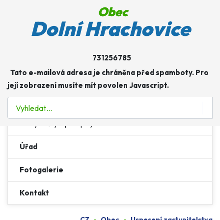
Obec
Obec
Dolní Hrachovice
Více o: Obec
Zastupitelstvo a výbory
731256785
Tato e-mailová adresa je chráněna před spamboty. Pro
Usnesení zastupitelstva
její zobrazení musíte mít povolen Javascript.
Hospodaření obce
Hledat
Vyhlášky a předpisy
Úřad
Fotogalerie
Kontakt
CZ
Obec
Usnesení zastupitelstva