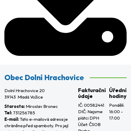
Obec Dolní Hrachovice
Fakturační
Úřední
Dolní Hrachovice 20
údaje
hodiny
39143 Mladá Vožice
IČ: 00582441
Pondělí:
Starosta:
Miroslav Bronec
DIČ: Nejsme
16:00 -
Tel:
731256785
plátci DPH
17:00
E-mail:
Tato e-mailová adresa je
Účet: ČSOB
chráněna před spamboty. Pro její
Praha