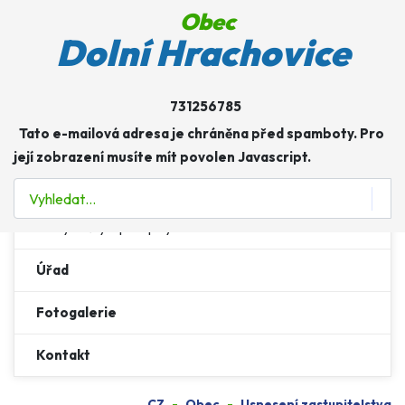
Obec
Obec
Dolní Hrachovice
Více o: Obec
Zastupitelstvo a výbory
731256785
Tato e-mailová adresa je chráněna před spamboty. Pro
Usnesení zastupitelstva
její zobrazení musíte mít povolen Javascript.
Hospodaření obce
Hledat
Vyhlášky a předpisy
Úřad
Fotogalerie
Kontakt
CZ
Obec
Usnesení zastupitelstva