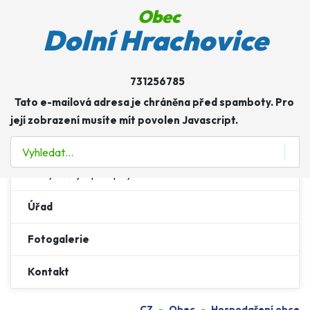
Obec
Obec
Dolní Hrachovice
Více o: Obec
Zastupitelstvo a výbory
731256785
Tato e-mailová adresa je chráněna před spamboty. Pro
Usnesení zastupitelstva
její zobrazení musíte mít povolen Javascript.
Hospodaření obce
Hledat
Vyhlášky a předpisy
Úřad
Fotogalerie
Kontakt
CZ
Obec
Hospodaření obce