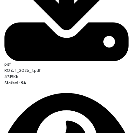
pdf
RO č. 1_2026_1.pdf
57.19Kb
Stažení :
94