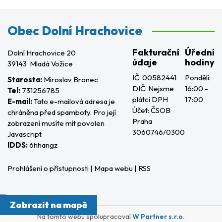
Obec Dolní Hrachovice
Fakturační
Úřední
Dolní Hrachovice 20
údaje
hodiny
39143 Mladá Vožice
IČ: 00582441
Pondělí:
Starosta:
Miroslav Bronec
DIČ: Nejsme
16:00 -
Tel:
731256785
plátci DPH
17:00
E-mail:
Tato e-mailová adresa je
Účet: ČSOB
chráněna před spamboty. Pro její
Praha
zobrazení musíte mít povolen
3060746/0300
Javascript.
IDDS:
6hhangz
Prohlášení o přístupnosti
|
Mapa webu
|
RSS
Zobrazit na mapě
Na tomto webu spolupracoval
W Partner s.r.o.